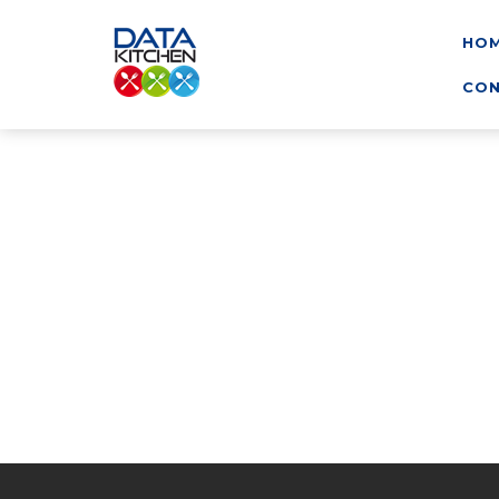
HO
CON