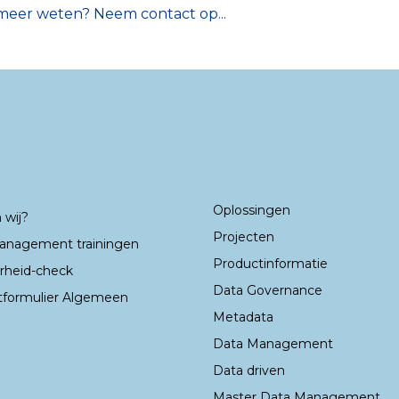
je meer weten? Neem contact op...
Oplossingen
 wij?
Projecten
anagement trainingen
Productinformatie
rheid-check
Data Governance
tformulier Algemeen
Metadata
Data Management
Data driven
Master Data Management