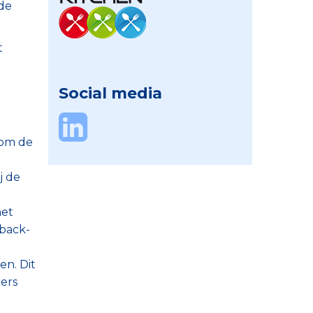
ade
t
Social media
 om de
j de
het
 back-
en. Dit
ers