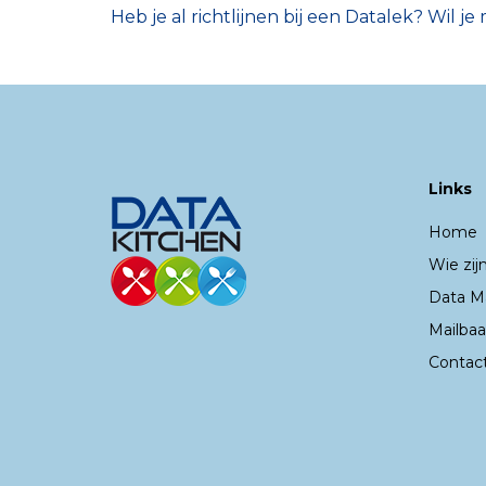
Heb je al richtlijnen bij een Datalek? Wil 
Links
Home
Wie zijn
Data M
Mailbaa
Contac