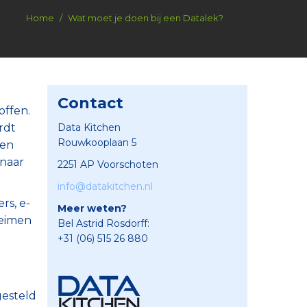
Home
Wat moet je doen bij een Datalek?
Contact
offen.
rdt
Data Kitchen
Rouwkooplaan 5
een
 naar
2251 AP Voorschoten
info@datakitchen.nl
rs, e-
Meer weten?
heimen
Bel Astrid Rosdorff:
+31 (06) 515 26 880
gesteld